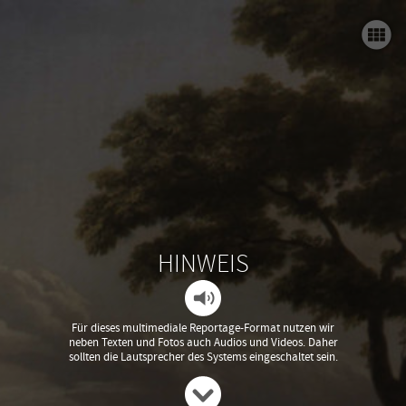
Alle Wege führen nach Rom
Friedrich in Gotha
Italiensehnsucht
Friedrich in Rom
Die letzten Jahre
Schloss Friedenstein Gotha - Impressum
HINWEIS
Friedrich
Caffè Greco
Für dieses multimediale Reportage-Format nutzen wir
neben Texten und Fotos auch Audios und Videos. Daher
sollten die Lautsprecher des Systems eingeschaltet sein.
Vogelmaske