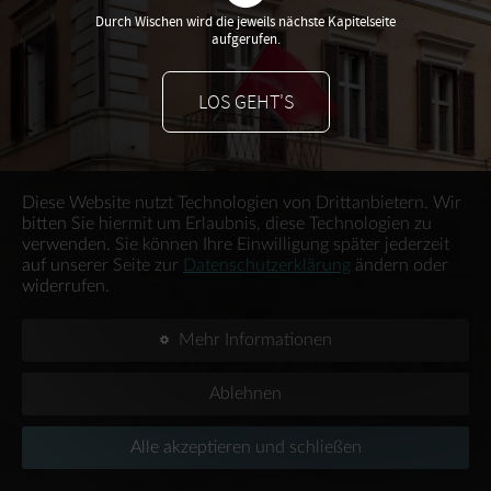
Durch Wischen wird die jeweils nächste Kapitelseite
aufgerufen.
LOS GEHT'S
Diese Website nutzt Technologien von Drittanbietern. Wir
bitten Sie hiermit um Erlaubnis, diese Technologien zu
verwenden. Sie können Ihre Einwilligung später jederzeit
auf unserer Seite zur
Datenschutzerklärung
ändern oder
widerrufen.
Mehr Informationen
Ablehnen
Alle akzeptieren und schließen